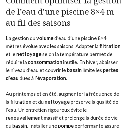
Comment optimiser la gestion
de l’eau d’une piscine 8×4 m
au fil des saisons
La gestion du
volume
d’eau d’une piscine 8×4
mètres évolue avec les saisons. Adapter la
filtration
et le
nettoyage
selon la température permet de
réduire la
consommation
inutile. En hiver, abaisser
le niveau d’eau et couvrir le
bassin
limite les
pertes
d’eau
dues à l’
évaporation
.
Au printemps et en été, augmenter la fréquence de
la
filtration
et du
nettoyage
préserve la qualité de
l’eau. Un entretien rigoureux évite le
renouvellement
massif et prolonge la durée de vie
du
bassin
. Installer une
pompe
performante assure