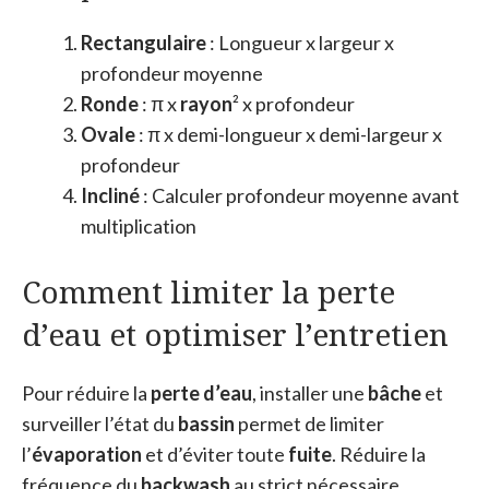
Rectangulaire
: Longueur x largeur x
profondeur moyenne
Ronde
: π x
rayon
² x profondeur
Ovale
: π x demi-longueur x demi-largeur x
profondeur
Incliné
: Calculer profondeur moyenne avant
multiplication
Comment limiter la perte
d’eau et optimiser l’entretien
Pour réduire la
perte d’eau
, installer une
bâche
et
surveiller l’état du
bassin
permet de limiter
l’
évaporation
et d’éviter toute
fuite
. Réduire la
fréquence du
backwash
au strict nécessaire