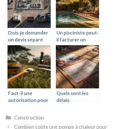
Dois-je demander
Un pisciniste peut-
un devis séparé
il facturer un
pour le local
supplément après
technique ?
signature du devis
?
Faut-il une
Quels sont les
autorisation pour
délais
construire une
d’intervention en
piscine chez soi ?
haute saison ?
Catégories
Construction
Combien coûte une pompe à chaleur pour