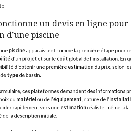
te.
nctionne un devis en ligne pour 
n d’une piscine
 une
piscine
apparaissent comme la première étape pour ce
bilité
d’un
projet
et sur le
coût
global de l’installation. En q
ssibilité d’obtenir une première
estimation
du
prix
, selon l
 de
type
de bassin.
ormulaire, ces plateformes demandent des informations pr
choix du
matériel
ou de l’
équipement
, nature de l’
installat
 guider rapidement vers une
estimation
réaliste, même si l
 de la description initiale.