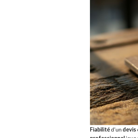
Fiabilité
d’un
devis
professionnel
joue 