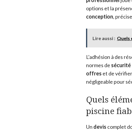
options et la prése
conception
, précis
Lire aussi :
Quels 
L’adhésion à des ré
normes de
sécurité
offres
et de vérifier
négligeable pour séc
Quels éléme
piscine fiab
Un
devis
complet doi