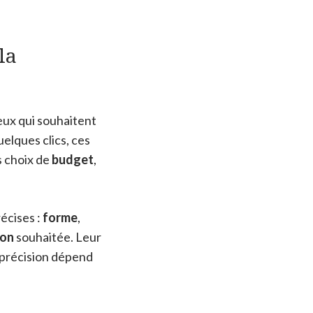
la
ux qui souhaitent
uelques clics, ces
es choix de
budget
,
écises :
forme
,
ion
souhaitée. Leur
a précision dépend