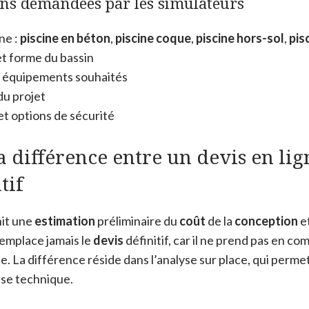
ns demandées par les simulateurs
ne :
piscine en béton
,
piscine coque
,
piscine hors-sol
,
pis
t forme du bassin
 équipements souhaités
du projet
et options de sécurité
la différence entre un devis en lig
tif
it une
estimation
préliminaire du
coût
de la
conception
et
 remplace jamais le
devis
définitif, car il ne prend pas en c
e. La différence réside dans l’analyse sur place, qui permet
ise technique.