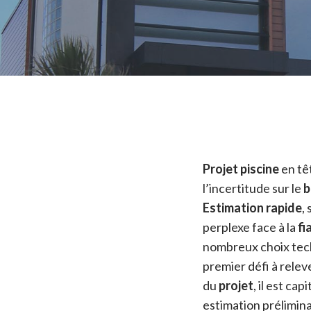
Projet piscine
en têt
l’incertitude sur le
b
Estimation rapide
,
perplexe face à la
fi
nombreux choix techn
premier défi à releve
du
projet
, il est c
estimation préliminai