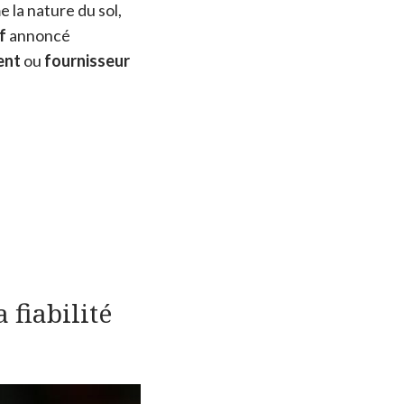
 la nature du sol,
f
annoncé
ent
ou
fournisseur
 fiabilité