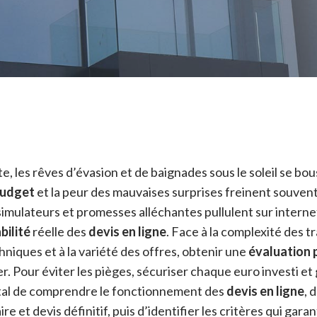
e, les rêves d’évasion et de baignades sous le soleil se bo
udget
et la peur des mauvaises surprises freinent souven
 simulateurs et promesses alléchantes pullulent sur internet
abilité
réelle des
devis en ligne
. Face à la complexité des t
iques et à la variété des offres, obtenir une
évaluation 
r. Pour éviter les pièges, sécuriser chaque euro investi et 
apital de comprendre le fonctionnement des
devis en ligne
, 
re et devis définitif, puis d’identifier les critères qui gar