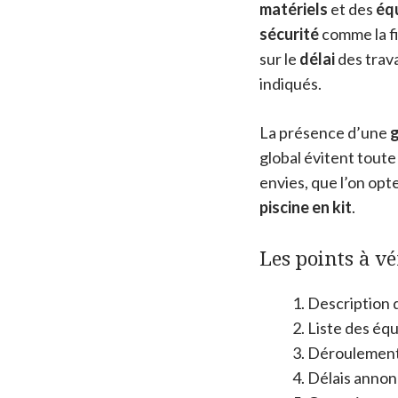
matériels
et des
éq
sécurité
comme la f
sur le
délai
des trava
indiqués.
La présence d’une
g
global évitent tout
envies, que l’on op
piscine en kit
.
Les points à vé
Description d
Liste des éq
Déroulement
Délais anno