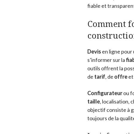
fiable et transparen
Comment fo
constructio
Devis
en ligne pour
s’informer sur la
fia
outils offrent la po
de
tarif
, de
offre
et
Configurateur
ou f
taille
, localisation, 
objectif consiste à
toujours de la qualité