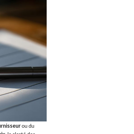
rnisseur
ou du
rix
, la clarté des