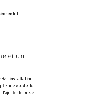
cine en kit
ne et un
 de l’
installation
ompte une
étude
du
 d’ajuster le
prix
et