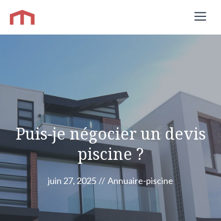
Aller
M
au
contenu
Puis-je négocier un devis
piscine ?
juin 27, 2025
//
Annuaire-piscine