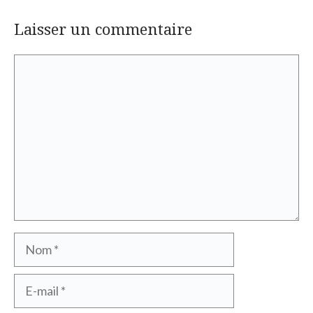
Laisser un commentaire
Commentaire
Nom
E-
mail