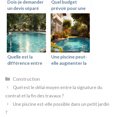
Dois-je demander
Quel budget
un devis séparé
prévoir pour une
pour le local
piscine hors-sol
technique ?
semi-enterrée ?
Quelle est la
Une piscine peut-
différence entre
elle augmenter la
piscine coque
taxe foncière ?
béton et panneaux
Catégories
Construction
?
Quel est le délai moyen entre la signature du
contrat et la fin des travaux ?
Une piscine est-elle possible dans un petit jardin
?