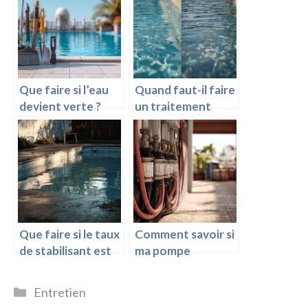
Que faire si l’eau
Quand faut-il faire
devient verte ?
un traitement
choc ?
Que faire si le taux
Comment savoir si
de stabilisant est
ma pompe
trop élevé ?
fonctionne
correctement ?
Catégories
Entretien