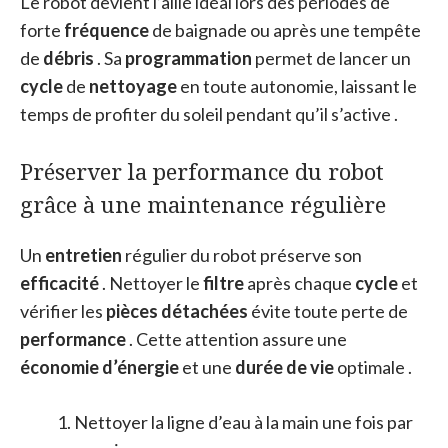
Le robot devient l’allié idéal lors des périodes de
forte
fréquence
de baignade ou après une tempête
de
débris
. Sa
programmation
permet de lancer un
cycle
de
nettoyage
en toute autonomie, laissant le
temps de profiter du soleil pendant qu’il s’active .
Préserver la performance du robot
grâce à une maintenance régulière
Un
entretien
régulier du robot préserve son
efficacité
. Nettoyer le
filtre
après chaque
cycle
et
vérifier les
pièces détachées
évite toute perte de
performance
. Cette attention assure une
économie d’énergie
et une
durée de vie
optimale .
Nettoyer la ligne d’eau à la main une fois par