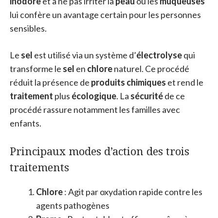
inodore
et à ne pas irriter la
peau
ou les
muqueuses
lui confère un avantage certain pour les personnes
sensibles.
Le
sel
est utilisé via un système d’
électrolyse
qui
transforme le
sel
en
chlore
naturel. Ce procédé
réduit la présence de
produits chimiques
et rend le
traitement
plus
écologique
. La
sécurité
de ce
procédé rassure notamment les familles avec
enfants.
Principaux modes d’action des trois
traitements
Chlore
: Agit par oxydation rapide contre les
agents pathogènes