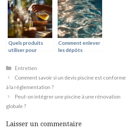
fond de ma piscine
?
Quels produits
Comment enlever
utiliser pour
les dépôts
l’entretien régulier
calcaires dans une
?
piscine ?
Catégories
Entretien
Comment savoir si un devis piscine est conforme
à la réglementation ?
Peut-on intégrer une piscine à une rénovation
globale ?
Laisser un commentaire