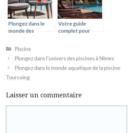
Plongez dans le
Votre guide
monde des
complet pour
piscines à
profiter des
Besançon
piscines à Béziers
Catégories
Piscine
Plongez dans l’univers des piscines à Nîmes
Plongez dans le monde aquatique de la piscine
Tourcoing
Laisser un commentaire
Commentaire