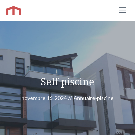
Aller
M
au
contenu
Self piscine
novembre 16, 2024
//
Annuaire-piscine