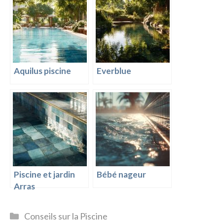
Aquilus piscine
Everblue
Piscine et jardin
Bébé nageur
Arras
Catégories
Conseils sur la Piscine