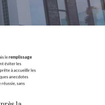
is le
remplissage
t éviter les
prête à accueillir les
elques anecdotes
réussie, sans
près la