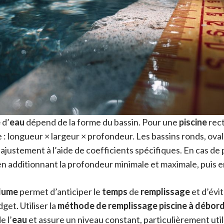
e
d’
eau
dépend de la forme du bassin. Pour une
piscine
rect
 : longueur × largeur × profondeur. Les bassins ronds, oval
justement à l’aide de coefficients spécifiques. En cas de
n additionnant la profondeur minimale et maximale, puis en
lume
permet d’anticiper le
temps
de
remplissage
et d’évi
et. Utiliser la
méthode de remplissage piscine à débor
e l’
eau
et assure un niveau constant, particulièrement util