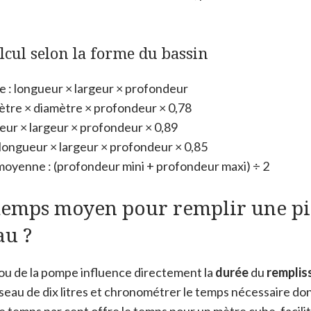
lcul selon la forme du bassin
e : longueur × largeur × profondeur
ètre × diamètre × profondeur × 0,78
eur × largeur × profondeur × 0,89
 longueur × largeur × profondeur × 0,85
oyenne : (profondeur mini + profondeur maxi) ÷ 2
 temps moyen pour remplir une pi
au ?
ou de la pompe influence directement la
durée
du
remplis
n seau de dix litres et chronométrer le temps nécessaire d
ce temps par cent offre le temps pour un mètre cube, facili