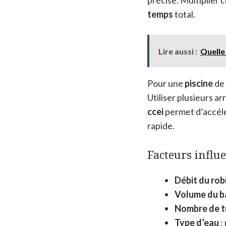
temps
total.
Lire aussi :
Quelle
Pour une
piscine
de 
Utiliser plusieurs ar
ccei
permet d’accélé
rapide.
Facteurs influ
Débit du rob
Volume du b
Nombre de tu
Type d’eau
: