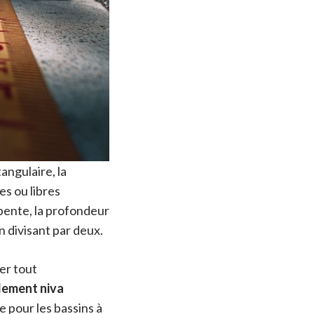
angulaire, la
es ou libres
 pente, la profondeur
 divisant par deux.
ter tout
dement niva
e pour les bassins à