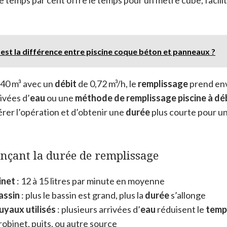
 est la différence entre piscine coque béton et panneaux ?
40 m³ avec un
débit
de 0,72 m³/h, le
remplissage
prend env
rivées d’
eau
ou une
méthode de remplissage piscine à dé
rer l’opération et d’obtenir une
durée
plus courte pour u
ençant la durée de remplissage
inet
: 12 à 15 litres par minute en moyenne
assin
: plus le bassin est grand, plus la
durée
s’allonge
yaux utilisés
: plusieurs arrivées d’
eau
réduisent le
temp
 robinet, puits, ou autre source