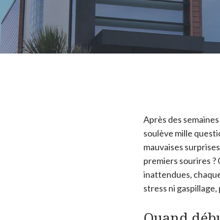
Après des semaines d
soulève mille quest
mauvaises surprises
premiers sourires ?
inattendues, chaqu
stress ni gaspillage
Quand début