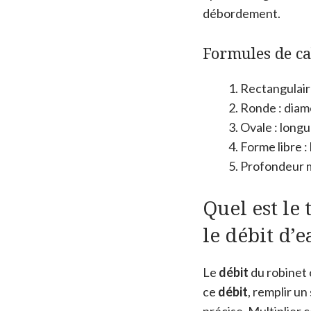
débordement.
Formules de ca
Rectangulair
Ronde : diam
Ovale : longu
Forme libre :
Profondeur m
Quel est le
le débit d’e
Le
débit
du robinet 
ce
débit
, remplir u
précise. Multiplier 