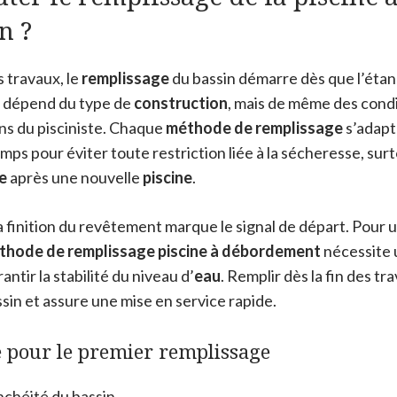
n ?
s travaux, le
remplissage
du bassin démarre dès que l’étan
 dépend du type de
construction
, mais de même des condi
s du pisciniste. Chaque
méthode de remplissage
s’adapte
emps pour éviter toute restriction liée à la sécheresse, surt
e
après une nouvelle
piscine
.
la finition du revêtement marque le signal de départ. Pour
thode de remplissage piscine à débordement
nécessite 
antir la stabilité du niveau d’
eau
. Remplir dès la fin des tr
in et assure une mise en service rapide.
e pour le premier remplissage
anchéité du bassin