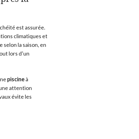
chéité est assurée.
tions climatiques et
 selon la saison, en
out lors d’un
 une
piscine
à
une attention
avaux évite les