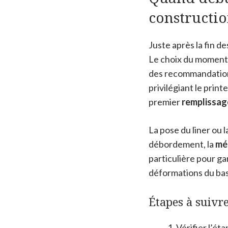
constructio
Juste après la fin de
Le choix du moment
des recommandation
privilégiant le print
premier
remplissag
La pose du liner ou 
débordement, la
mé
particulière pour gar
déformations du bass
Étapes à suivr
Vérifier l’ét