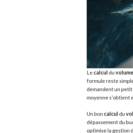
Le
calcul
du
volum
formule reste simple
demandent un petit a
moyenne s’obtient e
Un bon
calcul
du
vo
dépassement du budg
optimise la gestion d