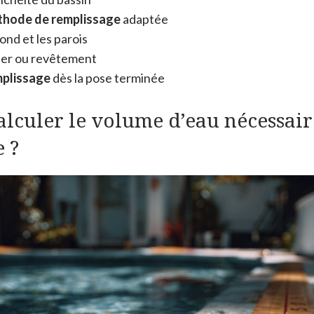
hode de remplissage
adaptée
ond et les parois
liner ou revêtement
plissage
dès la pose terminée
culer le volume d’eau nécessair
 ?