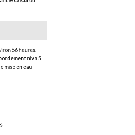
iron 56 heures.
bordement niva 5
ne mise en eau
s