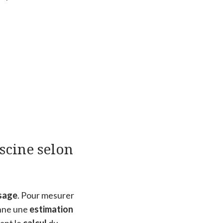
scine selon
sage
. Pour mesurer
onne une
estimation
tant le
calcul
du