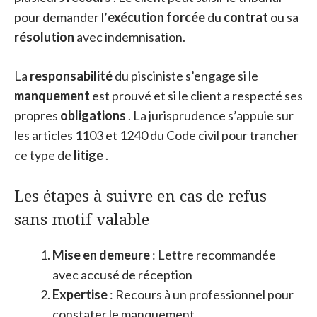
pour demander l’
exécution forcée
du
contrat
ou sa
résolution
avec indemnisation.
La
responsabilité
du pisciniste s’engage si le
manquement
est prouvé et si le client a respecté ses
propres
obligations
. La jurisprudence s’appuie sur
les articles 1103 et 1240 du Code civil pour trancher
ce type de
litige
.
Les étapes à suivre en cas de refus
sans motif valable
Mise en demeure
: Lettre recommandée
avec accusé de réception
Expertise
: Recours à un professionnel pour
constater le manquement