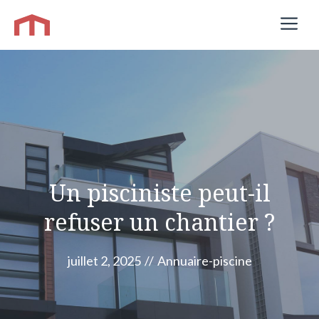
Aller
M
au
contenu
Un pisciniste peut-il
refuser un chantier ?
juillet 2, 2025
//
Annuaire-piscine