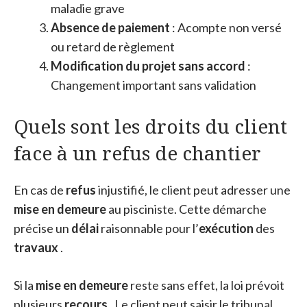
maladie grave
Absence de paiement
: Acompte non versé
ou retard de règlement
Modification du projet sans accord
:
Changement important sans validation
Quels sont les droits du client
face à un refus de chantier
En cas de
refus
injustifié, le client peut adresser une
mise en demeure
au pisciniste. Cette démarche
précise un
délai
raisonnable pour l’
exécution
des
travaux
.
Si la
mise en demeure
reste sans effet, la loi prévoit
plusieurs
recours
. Le client peut saisir le tribunal