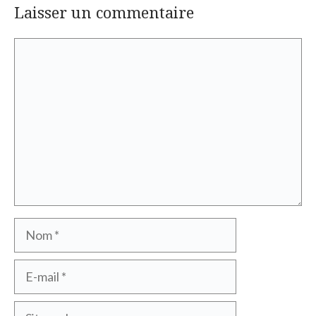
Laisser un commentaire
Commentaire
Nom
E-
mail
Site