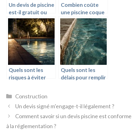
Un devis de piscine
Combien coûte
est-il gratuit ou
une piscine coque
peut-il être
posée par un
facturé ?
professionnel ?
Quels sont les
Quels sont les
risques à éviter
délais pour remplir
lors de la
une piscine après
construction
la construction ?
Catégories
Construction
d’une piscine ?
Un devis signé m’engage-t-il légalement ?
Comment savoir si un devis piscine est conforme
à la réglementation ?