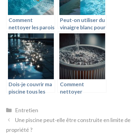
Comment
Peut-on utiliser du
nettoyer les parois
vinaigre blanc pour
d’une piscine ?
nettoyer la ligne
d’eau ?
Dois-je couvrir ma
Comment
piscine tous les
nettoyer
soirs ?
efficacement un
filtre à cartouche ?
Catégories
Entretien
Une piscine peut-elle être construite en limite de
propriété ?