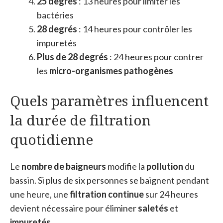
25 degrés
: 13 heures pour limiter les
bactéries
28 degrés
: 14 heures pour contrôler les
impuretés
Plus de 28 degrés
: 24 heures pour contrer
les
micro-organismes pathogènes
Quels paramètres influencent
la durée de filtration
quotidienne
Le
nombre de baigneurs
modifie la
pollution
du
bassin. Si plus de six personnes se baignent pendant
une heure, une
filtration continue
sur 24 heures
devient nécessaire pour éliminer
saletés
et
impuretés
.