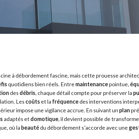
scine à débordement fascine, mais cette prouesse archite
fis
quotidiens bien réels. Entre
maintenance
pointue,
équ
tion
des
débris
, chaque détail compte pour préserver la
pu
llation. Les
coûts
et la
fréquence
des interventions interpe
érieur impose une vigilance accrue. En suivant un
plan
préc
ts
adaptés et
domotique
, il devient possible de transform
ue, où la
beauté
du débordement s’accorde avec une
ges