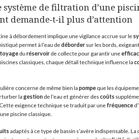
 système de filtration d’une pisci
t demande-t-il plus d’attention
cine à débordement implique une vigilance accrue sur le
s
istiqué permet à l’eau de
déborder
sur les bords, exigean
ttoyage
du
réservoir
de collecte pour garantir une
efficac
iscines classiques, chaque détail technique influence la
c
ulière concerne de même bien la
pompe
que les équipeme
rturber la
gestion
de l’eau et générer des
coûts
supplémen
 Cette exigence technique se traduit par une
fréquence
d’
’une piscine classique.
uits
adaptés à ce type de bassin s’avère indispensable. La 