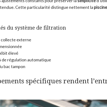
es ajustements constants pour préserver la
simplicité
d’util
tendue. Cette particularité distingue nettement la
piscin
és du système de filtration
 collecte externe
mensionnée
ébit élevé
s
de régulation automatique
u bac tampon
ements spécifiques rendent l’entr