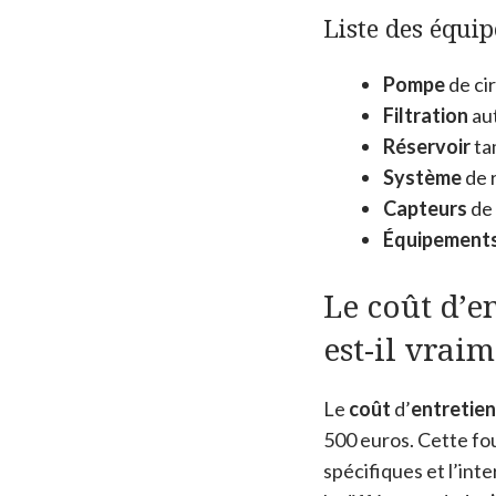
Liste des équi
Pompe
de ci
Filtration
au
Réservoir
ta
Système
de 
Capteurs
de 
Équipement
Le coût d’e
est-il vrai
Le
coût
d’
entretien
500 euros. Cette fou
spécifiques et l’int