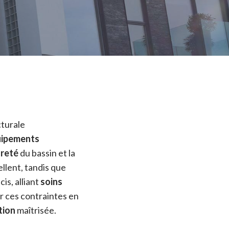
cturale
ipements
reté
du bassin et la
llent, tandis que
is, alliant
soins
er ces contraintes en
tion
maîtrisée.