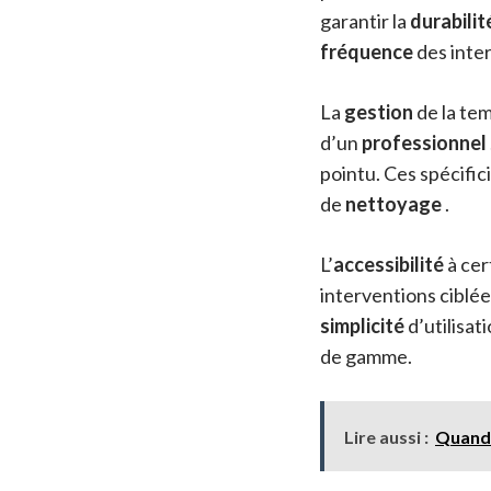
garantir la
durabilit
fréquence
des inte
La
gestion
de la te
d’un
professionnel
pointu. Ces spécific
de
nettoyage
.
L’
accessibilité
à cer
interventions ciblée
simplicité
d’utilisat
de gamme.
Lire aussi :
Quand 