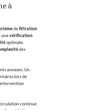
ne à
ystème
de
filtration
t une
vérification
ité
optimale.
omplexité
des
nts annexes. Un
taires lors de
intervention
circulation continue