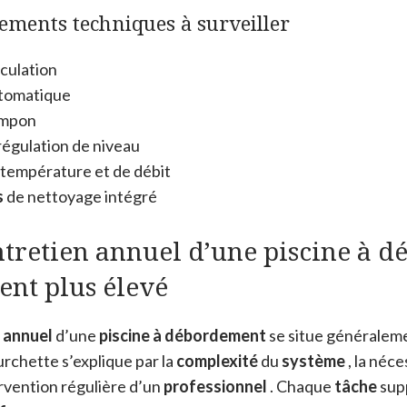
pements techniques à surveiller
rculation
tomatique
mpon
régulation de niveau
température et de débit
s
de nettoyage intégré
ntretien annuel d’une piscine à 
ment plus élevé
 annuel
d’une
piscine à débordement
se situe généraleme
rchette s’explique par la
complexité
du
système
, la néce
ervention régulière d’un
professionnel
. Chaque
tâche
supp