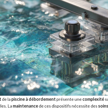
t
de la
piscine à débordement
présente une
complexité
su
lles. La
maintenance
de ces dispositifs nécessite des
soin