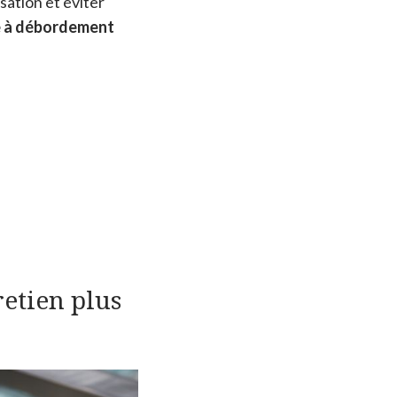
isation et éviter
e à débordement
etien plus