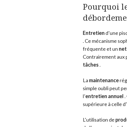
Pourquoi le
débordemen
Entretien
d’une pis
. Ce mécanisme soph
fréquente et un
ne
Contrairement aux p
tâches
.
La
maintenance
rég
simple oubli peut pe
l’
entretien annuel
.
supérieure à celle d
L’utilisation de
prod