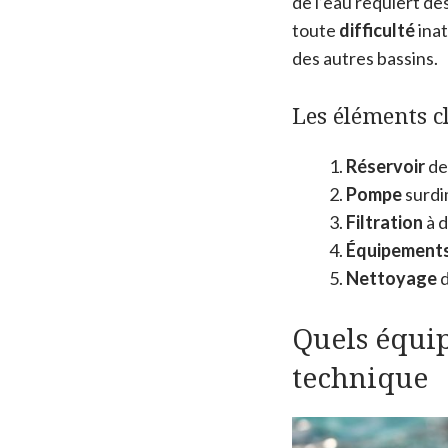
de l’eau requiert d
toute
difficulté
inat
des autres bassins.
Les éléments cl
Réservoir
de
Pompe
surdi
Filtration
à d
Équipement
Nettoyage
d
Quels équip
technique