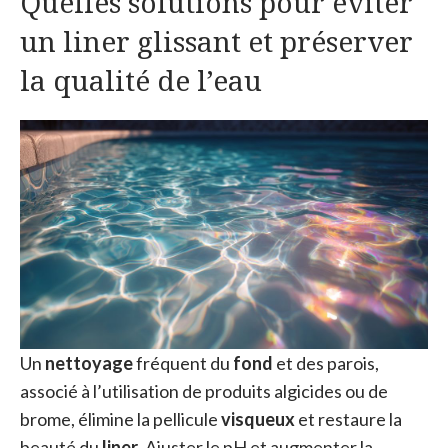
Quelles solutions pour éviter
un liner glissant et préserver
la qualité de l’eau
Un
nettoyage
fréquent du
fond
et des parois,
associé à l’utilisation de produits algicides ou de
brome, élimine la pellicule
visqueux
et restaure la
beauté du
liner
. Ajuster le pH et augmenter la