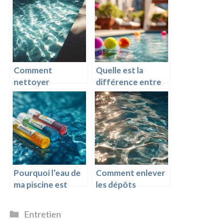
Comment
Quelle est la
nettoyer
différence entre
efficacement le
chlore brome et
fond de ma piscine
sel ?
?
Pourquoi l’eau de
Comment enlever
ma piscine est
les dépôts
trouble malgré
calcaires dans une
l’entretien ?
piscine ?
Catégories
Entretien