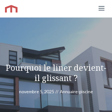
Aller
M
au
contenu
Pourquoi le liner devient-
il glissant ?
novembre 5, 2025
//
Annuaire-piscine